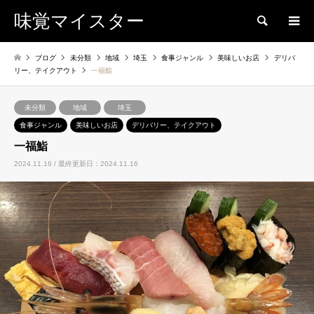
味覚マイスター
検索
ブログ
未分類
地域
埼玉
食事ジャンル
美味しいお店
デリバ
リー、テイクアウト
一福鮨
未分類
地域
埼玉
食事ジャンル
美味しいお店
デリバリー、テイクアウト
一福鮨
2024.11.16 / 最終更新日：2024.11.16