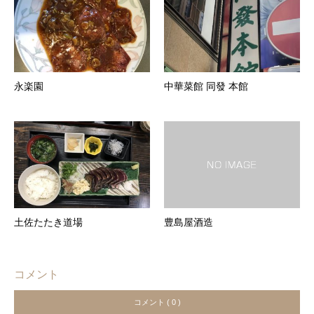
永楽園
中華菜館 同發 本館
土佐たたき道場
豊島屋酒造
コメント
コメント ( 0 )