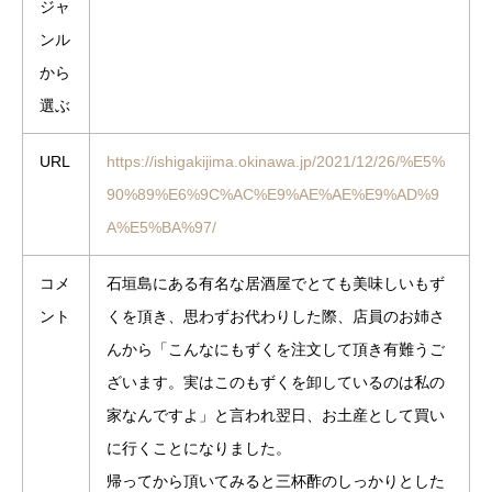
ジャ
ンル
から
選ぶ
URL
https://ishigakijima.okinawa.jp/2021/12/26/%E5%
90%89%E6%9C%AC%E9%AE%AE%E9%AD%9
A%E5%BA%97/
コメ
石垣島にある有名な居酒屋でとても美味しいもず
ント
くを頂き、思わずお代わりした際、店員のお姉さ
んから「こんなにもずくを注文して頂き有難うご
ざいます。実はこのもずくを卸しているのは私の
家なんですよ」と言われ翌日、お土産として買い
に行くことになりました。
帰ってから頂いてみると三杯酢のしっかりとした