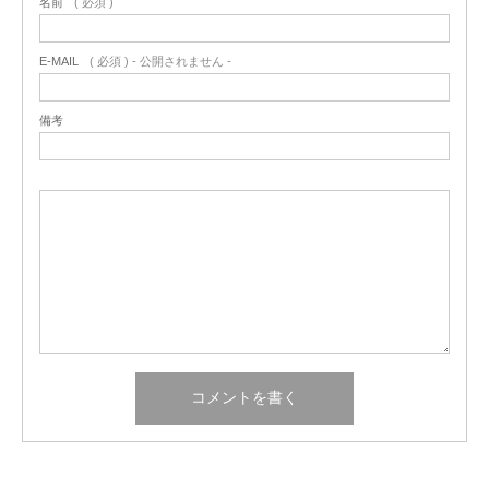
名前
( 必須 )
E-MAIL
( 必須 ) - 公開されません -
備考