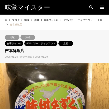
味覚マイスター
検索
ブログ
地域
沖縄
食事ジャンル
デリバリー、テイクアウト
土産
吉本鮮魚店
地域
沖縄
食事ジャンル
デリバリー、テイクアウト
土産
吉本鮮魚店
2025.01.29 / 最終更新日：2025.01.29