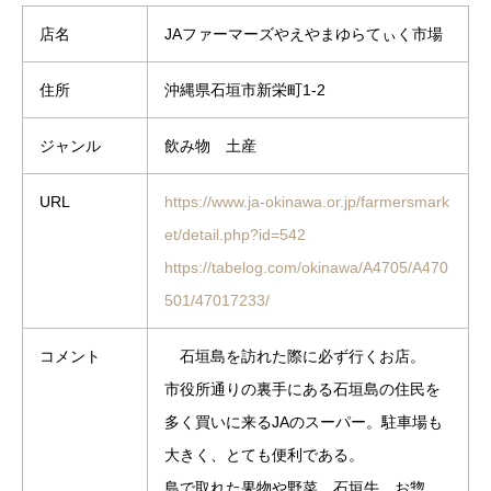
店名
JAファーマーズやえやまゆらてぃく市場
住所
沖縄県石垣市新栄町1-2
ジャンル
飲み物 土産
URL
https://www.ja-okinawa.or.jp/farmersmark
et/detail.php?id=542
https://tabelog.com/okinawa/A4705/A470
501/47017233/
コメント
石垣島を訪れた際に必ず行くお店。
市役所通りの裏手にある石垣島の住民を
多く買いに来るJAのスーパー。駐車場も
大きく、とても便利である。
島で取れた果物や野菜、石垣牛、お惣