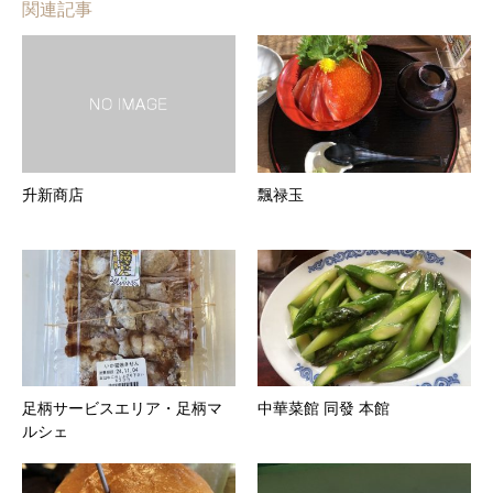
関連記事
升新商店
飄禄玉
足柄サービスエリア・足柄マ
中華菜館 同發 本館
ルシェ