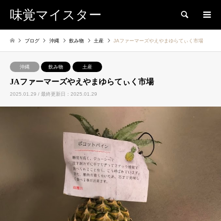
味覚マイスター
検索
ブログ
沖縄
飲み物
土産
JAファーマーズやえやまゆらてぃく市場
沖縄
飲み物
土産
JAファーマーズやえやまゆらてぃく市場
2025.01.29 / 最終更新日：2025.01.29